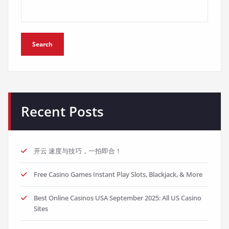
Search
Recent Posts
开云 速度与技巧，一拍即合！
Free Casino Games Instant Play Slots, Blackjack, & More
Best Online Casinos USA September 2025: All US Casino
Sites