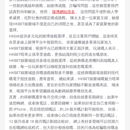
一些新的風險和挑戰，如賭博成癮、詐騙等問題，這些都需要我們
認真對待和解決。 然而，
賭博網站排名
。 這些問題不僅對個人帶
來威脅，也對社會的穩定構成挑戰。 陳太太是一位家庭主婦，她發
現HKBET娛樂城不僅是自己的消閒之地，甚至成為了家庭聚會的新
選擇。
Hkbet提供多元化的賭博遊戲選擇，並且注重用戶體驗，這使得其
在眾多線上賭博平台中脫穎而出。 依家越嚟越多香港玩家加入
HKBET娛樂城，呢個平台已經獲得大量正面評價。 玩過嘅人表示，
HKBET唔單止係享受遊戲，更係結識到唔少志同道合嘅朋友。
HKBET娛樂城提供多樣化遊戲選擇，從經典嘅老虎機到高端嘅真人
娛樂，每一位玩家都可以喺呢度搵到佢鍾意嘅選擇。
HKBET娛樂城提供嘅遊戲種類多不勝數，從經典嘅賭場遊戲到現代
嘅電子競技遊戲，應有盡有。 總結來講，HKBET娛樂城嘅魅力唔單
係喺佢多元化嘅遊戲，更在於佢對玩家體驗不斷改進嘅承諾。 喺未
來，呢個平台有希望繼續成為數碼娛樂界嘅領先者。
其實，約得耐嘅通常每月交得少啲，但係你就要長期綁住，如果中
途想轉網、或者換電話，就要賠錢喇！ 如果你好肯定自己會用耐一
部 iPhone，而且唔想煩嘅話，約 24 個月嘅計劃可能啱你。 但係，
如果你想有更多彈性，或者擔心自己唔鐘意用耐同一部電話嘅話，
12 個月或者 18 個月嘅計劃就比較好。 網上有好多聲稱可以預測六
合彩嘅網站或程式，但大部分都係假嘅，目的只係為咗騙取你嘅金