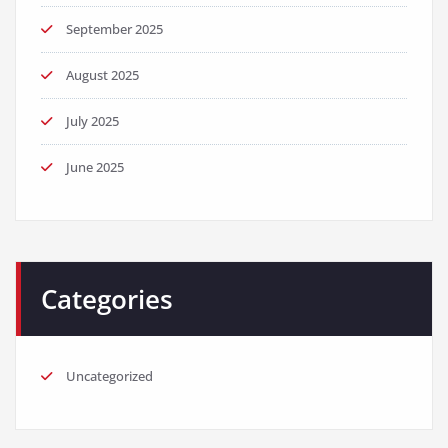
September 2025
August 2025
July 2025
June 2025
Categories
Uncategorized