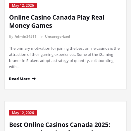
May 12, 2026
Online Casino Canada Play Real
Money Games
By
Admin34511
in
Uncategorized
The primary motivation for joining the best online casinos is the
attraction of their gaming experiences. Some of the iGaming
brands in Stakers adopt a strategy of quantity, collaborating
with…
Read More
May 12, 2026
Best Online Casinos Canada 2025: