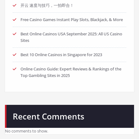
开云 速度与技巧，一拍即合！
Free Casino Games Instant Play Slots, Blackjack, & More
Best Online Casinos USA September 2025: All US Casino
Sites
Best 10 Online Casinos in Singapore for 2023
Online Casino Guide: Expert Reviews & Rankings of the
Top Gambling Sites in 2025
Recent Comments
No comments to show.