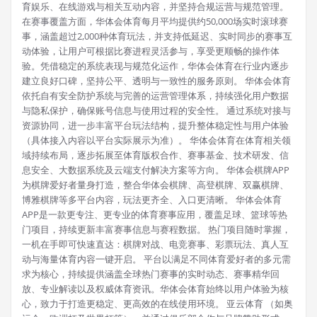
育娱乐、在线游戏与相关互动内容，并坚持合规运营与规范管理。
在赛事覆盖方面，华体会体育每月平均提供约50,000场实时滚球赛
事，涵盖超过2,000种体育玩法，并支持低延迟、实时同步的赛事互
动体验，让用户可根据比赛进程灵活参与，享受更顺畅的操作体
验。凭借稳定的系统表现与规范化运作，华体会体育在行业内逐步
建立良好口碑，坚持公平、透明与一致性的服务原则。 华体会体育
依托自有安全防护系统与完善的运营管理体系，持续强化用户数据
与隐私保护，确保账号信息与使用过程的安全性。 通过系统对接与
资源协同，进一步丰富平台玩法结构，提升整体稳定性与用户体验
（具体接入内容以平台实际展示为准）。 华体会体育在体育相关领
域持续布局，逐步拓展至体育版权合作、赛事基金、技术研发、信
息安全、大数据系统及云端支付解决方案等方向。 华体会棋牌APP
为棋牌爱好者量身打造，整合华体会棋牌、高登棋牌、双赢棋牌、
博雅棋牌等多平台内容，玩法更齐全、入口更清晰。 华体会体育
APP是一款更专注、更专业的体育赛事应用，覆盖足球、篮球等热
门项目，持续更新丰富赛事信息与赛程数据。 热门项目随时掌握，
一机在手即可快速直达：棋牌对战、电竞赛事、彩票玩法、真人互
动与海量体育内容一键开启。 平台以满足不同体育爱好者的多元需
求为核心，持续提供涵盖全球热门赛事的实时动态、赛事精华回
放、专业解读以及权威体育资讯。华体会体育始终以用户体验为核
心，致力于打造更稳定、更高效的在线使用环境。 亚云体育 （如奥