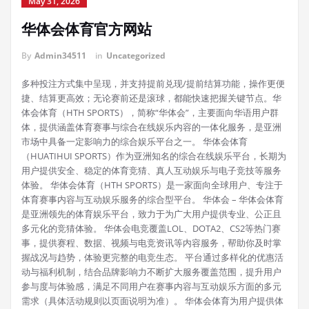
May 31, 2026
华体会体育官方网站
By
Admin34511
in
Uncategorized
多种投注方式集中呈现，并支持提前兑现/提前结算功能，操作更便
捷、结算更高效；无论赛前还是滚球，都能快速把握关键节点。华
体会体育（HTH SPORTS），简称“华体会”，主要面向华语用户群
体，提供涵盖体育赛事与综合在线娱乐内容的一体化服务，是亚洲
市场中具备一定影响力的综合娱乐平台之一。 华体会体育
（HUATIHUI SPORTS）作为亚洲知名的综合在线娱乐平台，长期为
用户提供安全、稳定的体育竞猜、真人互动娱乐与电子竞技等服务
体验。 华体会体育（HTH SPORTS）是一家面向全球用户、专注于
体育赛事内容与互动娱乐服务的综合型平台。 华体会 – 华体会体育
是亚洲领先的体育娱乐平台，致力于为广大用户提供专业、公正且
多元化的竞猜体验。 华体会电竞覆盖LOL、DOTA2、CS2等热门赛
事，提供赛程、数据、视频与电竞资讯等内容服务，帮助你及时掌
握战况与趋势，体验更完整的电竞生态。 平台通过多样化的优惠活
动与福利机制，结合品牌影响力不断扩大服务覆盖范围，提升用户
参与度与体验感，满足不同用户在赛事内容与互动娱乐方面的多元
需求（具体活动规则以页面说明为准）。 华体会体育为用户提供体