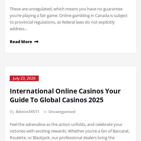
These are unregulated, which means you have no guarantee
you’re playing a fair game. Online gambling in Canada is subject
to provincial regulations, as federal laws do not explicitly
address…
Read More
July 23, 2026
International Online Casinos Your
Guide To Global Casinos 2025
By
Admin34511
in
Uncategorized
Feel the adrenaline as the action unfolds, and celebrate your
victories with exciting rewards. Whether you’re a fan of Baccarat,
Roulette, or Blackjack, our professional dealers bring the