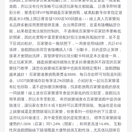
然網路上宣稱很多百家樂穩贏打法，但百家樂本質是還是一個運氣
遊戲，所以沒有任何策略可以保證玩家每次都能贏。 註冊享即時運
彩分析，樂透彩球VIP報牌錢盈百家樂挑戰，破萬點數等你拿指定遊
戲返水0.8無上限註冊首儲1000送500回饋金↓↓↓ 線上真人百家樂知
名品牌多數採用實體發牌直播、合法博弈牌照，並還有隨機驗證功
能，結果都是無法個別控制的。 不過傳統百家樂中莊家賠率要略低
於閒家，因此在實戰中還需要搭配好投注攻略與風險控管，並不是
下莊就比較好。 百家樂在一般狀態下，一局會使用8副牌，共計416
張牌，遊戲開始前荷官會隨機插入1張「分斷卡」目的是防止算牌，
接著才會開始洗牌，當發牌發到出現分斷卡時就是本次最後一局，
防止玩家算牌。 錢盈娛樂城持續推出更多好康優惠與不踩雷的百家
樂技巧教學，讓您在娛樂城百家樂中也能長期穩定獲利，遊戲體驗
越來越好！ 百家樂連勝挑戰賽獎金8888、每日存款即可領取簽到彩
金、USDT娛樂城存款每筆送2%回饋金、介紹好友一起玩百家樂還
有紅包領取，還不趕快樓頂揪樓咖，找喜歡挑戰百家樂遊戲的朋友
一同娛樂！線上迷你百家樂通常會提供最低的投注額度，遊戲玩法
簡單易懂，所以非常受歡迎。 有些娛樂城會在百家樂遊戲中提供保
險邊注，讓玩家在拿到 8 或 9 點時可以選擇買保險。 無論你是在線
上娛樂城還是實體賭場玩百家樂，你會看到一些額外的下注選項，
這些玩法叫做邊注，其中最受歡迎的是龍寶邊注。 標準百家樂賭場
優勢約1.06%（莊家）同1.24%（閒家），和局更高達14.4%。 互動
性與遊戲體驗線下賭場嘅最大優勢就係互動性強，尤其係玩競咪百