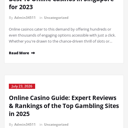
for 2023
By
Admin34511
in
Uncategorized
Online casinos cater to this demand by offering hundreds or
even thousands of engaging options accessible with just a click.
Whether you're drawn to the chance-driven thrill of slots or…
Read More
July 23, 2026
Online Casino Guide: Expert Reviews
& Rankings of the Top Gambling Sites
in 2025
By
Admin34511
in
Uncategorized