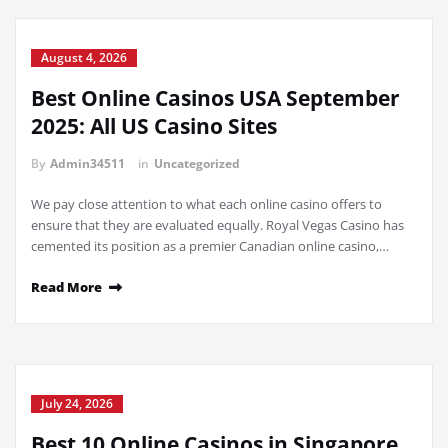
August 4, 2026
Best Online Casinos USA September
2025: All US Casino Sites
By
Admin34511
in
Uncategorized
We pay close attention to what each online casino offers to
ensure that they are evaluated equally. Royal Vegas Casino has
cemented its position as a premier Canadian online casino,…
Read More
July 24, 2026
Best 10 Online Casinos in Singapore