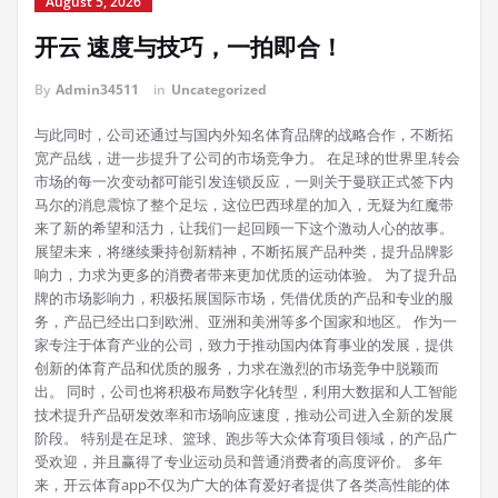
August 5, 2026
开云 速度与技巧，一拍即合！
By
Admin34511
in
Uncategorized
与此同时，公司还通过与国内外知名体育品牌的战略合作，不断拓
宽产品线，进一步提升了公司的市场竞争力。 在足球的世界里,转会
市场的每一次变动都可能引发连锁反应，一则关于曼联正式签下内
马尔的消息震惊了整个足坛，这位巴西球星的加入，无疑为红魔带
来了新的希望和活力，让我们一起回顾一下这个激动人心的故事。
展望未来，将继续秉持创新精神，不断拓展产品种类，提升品牌影
响力，力求为更多的消费者带来更加优质的运动体验。 为了提升品
牌的市场影响力，积极拓展国际市场，凭借优质的产品和专业的服
务，产品已经出口到欧洲、亚洲和美洲等多个国家和地区。 作为一
家专注于体育产业的公司，致力于推动国内体育事业的发展，提供
创新的体育产品和优质的服务，力求在激烈的市场竞争中脱颖而
出。 同时，公司也将积极布局数字化转型，利用大数据和人工智能
技术提升产品研发效率和市场响应速度，推动公司进入全新的发展
阶段。 特别是在足球、篮球、跑步等大众体育项目领域，的产品广
受欢迎，并且赢得了专业运动员和普通消费者的高度评价。 多年
来，开云体育app不仅为广大的体育爱好者提供了各类高性能的体