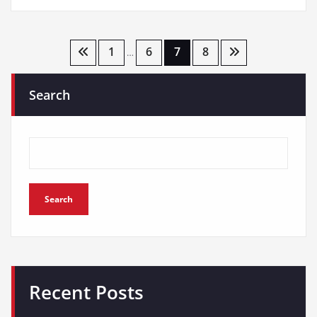
Posts
1
6
7
8
…
pagination
Search
Search
Recent Posts