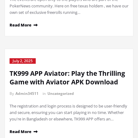
PokerNews community. Here on free texas holdem , we have our
own set of exclusive freerolls running…
Read More
July 2, 2025
TK999 APP Aviator: Play the Thrilling
Game with Aviator APK Download
By
Admin34511
in
Uncategorized
The registration and login process is designed to be user-friendly
and secure, ensuring you can start playing in no time. Whether
you're in Bangladesh or elsewhere, TK999 APP offers an…
Read More