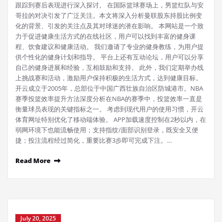
跟踪到赛后表现进行深入探讨。 在国际篮球赛场上，男篮红队与安
哥拉的对决引发了广泛关注。本文将深入分析曼联股东持股比例变
化的背景、引发的关注点及其对球迷的潜在影响。 本网站是一个致
力于促进健康生活方式的在线社区，用户可以找到丰富的健身课
程、饮食建议和健康活动。 我们邀请了专业的健身教练，为用户提
供个性化的健身计划和指导。 平台上还有互动论坛，用户可以分享
自己的健身进展和经验，互相鼓励和支持。 此外，我们定期举办线
上挑战赛和活动，激励用户保持积极的生活方式，达到健康目标。
开云成立于2005年，总部位于中国广西壮族自治区防城港市。NBA
赛季投篮效率提升方法深度分析在NBA的赛季中，投篮效率一直是
衡量球员表现的关键指标之一。 考虑到现代用户的使用习惯，开云
体育网址特别优化了移动端体验。 APP加载速度控制在2秒以内，在
弱网环境下也能流畅使用；支持指纹/面部识别登录，既安全又便
捷；投注流程经过简化，重要比赛3步即可完成下注。…
Read More
July 20, 2025