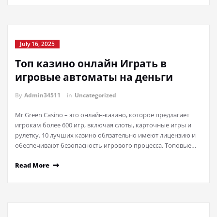
July 16, 2025
Топ казино онлайн Играть в
игровые автоматы на деньги
By
Admin34511
in
Uncategorized
Mr Green Casino – это онлайн-казино, которое предлагает
игрокам более 600 игр, включая слоты, карточные игры и
рулетку. 10 лучших казино обязательно имеют лицензию и
обеспечивают безопасность игрового процесса. Топовые…
Read More