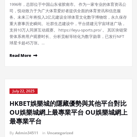
1996年，总部位于中国山东省胶南市。 作为一家专业的体育资讯公
司，悦动致力于为广大体育爱好者提供全面的体育资讯和信息服
务。未来三年将投入2亿元建设全球体育文化数字博物馆，永久保存
重大赛事历史瞬间。 社群生态建设中，平台搭建元宇宙球迷广场，
支持10万人同屏互动观赛。 https://leyu-sports.pro/ 。 其区块链荣
誉体系将用户观赛时长、分析贡献等转化为数字勋章，已发行NFT
球星卡超45万张。…
Read More
July 22, 2025
HKBET娛樂城的隱藏優勢與其他平台對比
OU娛樂城網上最專業平台 OU娛樂城網上
最專業平台
By
Admin34511
in
Uncategorized