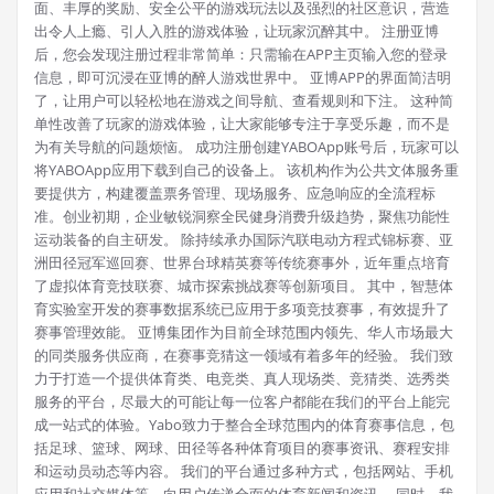
面、丰厚的奖励、安全公平的游戏玩法以及强烈的社区意识，营造
出令人上瘾、引人入胜的游戏体验，让玩家沉醉其中。 注册亚博
后，您会发现注册过程非常简单：只需输在APP主页输入您的登录
信息，即可沉浸在亚博的醉人游戏世界中。 亚博APP的界面简洁明
了，让用户可以轻松地在游戏之间导航、查看规则和下注。 这种简
单性改善了玩家的游戏体验，让大家能够专注于享受乐趣，而不是
为有关导航的问题烦恼。 成功注册创建YABOApp账号后，玩家可以
将YABOApp应用下载到自己的设备上。 该机构作为公共文体服务重
要提供方，构建覆盖票务管理、现场服务、应急响应的全流程标
准。创业初期，企业敏锐洞察全民健身消费升级趋势，聚焦功能性
运动装备的自主研发。 除持续承办国际汽联电动方程式锦标赛、亚
洲田径冠军巡回赛、世界台球精英赛等传统赛事外，近年重点培育
了虚拟体育竞技联赛、城市探索挑战赛等创新项目。 其中，智慧体
育实验室开发的赛事数据系统已应用于多项竞技赛事，有效提升了
赛事管理效能。 亚博集团作为目前全球范围内领先、华人市场最大
的同类服务供应商，在赛事竞猜这一领域有着多年的经验。 我们致
力于打造一个提供体育类、电竞类、真人现场类、竞猜类、选秀类
服务的平台，尽最大的可能让每一位客户都能在我们的平台上能完
成一站式的体验。Yabo致力于整合全球范围内的体育赛事信息，包
括足球、篮球、网球、田径等各种体育项目的赛事资讯、赛程安排
和运动员动态等内容。 我们的平台通过多种方式，包括网站、手机