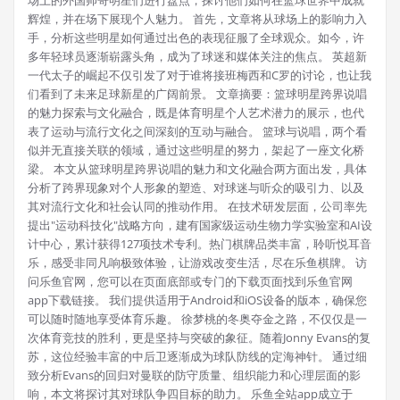
场上的外国帅哥明星们进行盘点，探讨他们如何在篮球世界中成就
辉煌，并在场下展现个人魅力。 首先，文章将从球场上的影响力入
手，分析这些明星如何通过出色的表现征服了全球观众。如今，许
多年轻球员逐渐崭露头角，成为了球迷和媒体关注的焦点。 英超新
一代太子的崛起不仅引发了对于谁将接班梅西和C罗的讨论，也让我
们看到了未来足球新星的广阔前景。 文章摘要：篮球明星跨界说唱
的魅力探索与文化融合，既是体育明星个人艺术潜力的展示，也代
表了运动与流行文化之间深刻的互动与融合。 篮球与说唱，两个看
似并无直接关联的领域，通过这些明星的努力，架起了一座文化桥
梁。 本文从篮球明星跨界说唱的魅力和文化融合两方面出发，具体
分析了跨界现象对个人形象的塑造、对球迷与听众的吸引力、以及
其对流行文化和社会认同的推动作用。 在技术研发层面，公司率先
提出"运动科技化"战略方向，建有国家级运动生物力学实验室和AI设
计中心，累计获得127项技术专利。热门棋牌品类丰富，聆听悦耳音
乐，感受非同凡响极致体验，让游戏改变生活，尽在乐鱼棋牌。 访
问乐鱼官网，您可以在页面底部或专门的下载页面找到乐鱼官网
app下载链接。 我们提供适用于Android和iOS设备的版本，确保您
可以随时随地享受体育乐趣。 徐梦桃的冬奥夺金之路，不仅仅是一
次体育竞技的胜利，更是坚持与突破的象征。随着Jonny Evans的复
苏，这位经验丰富的中后卫逐渐成为球队防线的定海神针。 通过细
致分析Evans的回归对曼联的防守质量、组织能力和心理层面的影
响，本文将探讨其对球队争四目标的助力。 乐鱼全站app成立于