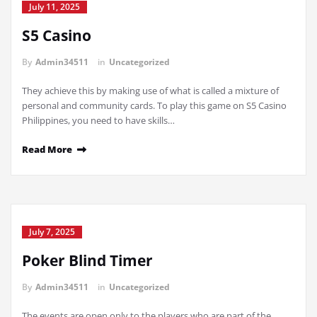
July 11, 2025
S5 Casino
By
Admin34511
in
Uncategorized
They achieve this by making use of what is called a mixture of
personal and community cards. To play this game on S5 Casino
Philippines, you need to have skills…
Read More
July 7, 2025
Poker Blind Timer
By
Admin34511
in
Uncategorized
The events are open only to the players who are part of the