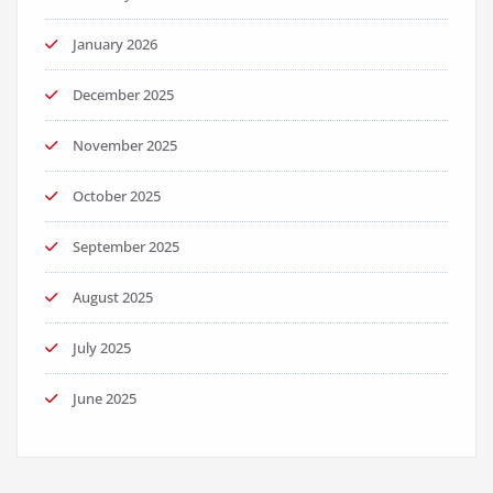
January 2026
December 2025
November 2025
October 2025
September 2025
August 2025
July 2025
June 2025