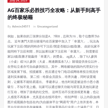
July 24, 2025
AG百家乐必胜技巧全攻略：从新手到高手
的终极秘籍
By
Admin34511
in
Uncategorized
例如，如果你的三张牌分别是A、7和8，总和为16，取个位数即为6
点。 近年澳門大部分賭場均在百家樂中加入了「幸運六」，玩法為
玩家下注莊/閒的同時亦可下注莊/閒是否能以6點取勝。 由於玩家不
能同時下注莊和閒，所以如果玩家下注莊和「幸運六」，則需要莊
家以6點取勝才能贏得「幸運六」的獎金。 ag真人 ，除了9人參與
（小桌）或14人參與（大桌，兩邊圓弧各7人）賭場提供坐位以外，
在旁站立者亦可自由參與投注。其中，网络赌场的国内代理实行分
区域发展下线、招揽赌客，然后通过专门电话或网络将投注情况传
递到实体赌场。 第二招：给新会员甜头，培养兴趣，同时设置规
则，让赌客不能轻易退出。 李建承认，他当时就是被这些小恩小惠
吸引，不知不觉上瘾。玩家可以通过聊天功能与荷官及其他玩家进
行互动，增加了游戏的社交性。 这种互动不仅使游戏更有趣，也让
人感觉不再孤单，尤其是在在线环境中。 特别声明：以上内容(如有
图片或视频亦包括在内)为自媒体平台“网易号”用户上传并发布，本
平台仅提供信息存储服务。 引言体育用品行业是一个涵盖广泛、日