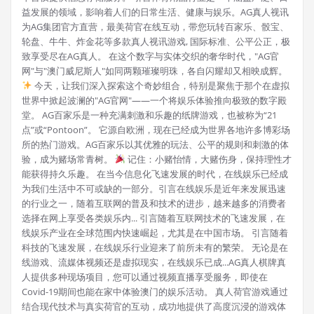
益发展的领域，影响着人们的日常生活、健康与娱乐。AG真人视讯
为AG集团官方直营，最美荷官在线互动，带您玩转百家乐、骰宝、
轮盘、牛牛、炸金花等多款真人视讯游戏, 国际标准、公平公正，极
致享受尽在AG真人。 在这个数字与实体交织的奢华时代，"AG官
网"与"澳门威尼斯人"如同两颗璀璨明珠，各自闪耀却又相映成辉。
今天，让我们深入探索这个奇妙组合，特别是聚焦于那个在虚拟
世界中掀起波澜的"AG官网"——一个将娱乐体验推向极致的数字殿
堂。 AG百家乐是一种充满刺激和乐趣的纸牌游戏，也被称为“21
点”或“Pontoon”。 它源自欧洲，现在已经成为世界各地许多博彩场
所的热门游戏。AG百家乐以其优雅的玩法、公平的规则和刺激的体
验，成为赌场常青树。
记住：小赌怡情，大赌伤身，保持理性才
能获得持久乐趣。 在当今信息化飞速发展的时代，在线娱乐已经成
为我们生活中不可或缺的一部分。引言在线娱乐是近年来发展迅速
的行业之一，随着互联网的普及和技术的进步，越来越多的消费者
选择在网上享受各类娱乐内... 引言随着互联网技术的飞速发展，在
线娱乐产业在全球范围内快速崛起，尤其是在中国市场。 引言随着
科技的飞速发展，在线娱乐行业迎来了前所未有的繁荣。 无论是在
线游戏、流媒体视频还是虚拟现实，在线娱乐已成...AG真人棋牌真
人提供多种现场项目，您可以通过视频直播享受服务，即使在
Covid-19期间也能在家中体验澳门的娱乐活动。 真人荷官游戏通过
结合现代技术与真实荷官的互动，成功地提供了高度沉浸的游戏体