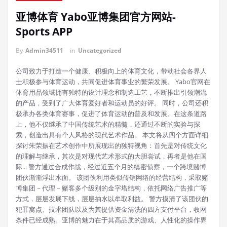
亚博体育 Yabo亚博集团官方网站-
Sports APP
By
Admin34511
in
Uncategorized
公司致力于打造一个健康、积极向上的体育文化，带动社会各界人
士积极参与体育运动，共同促进体育事业的繁荣发展。 Yabo官网在
体育用品领域拥有独特的设计理念和制造工艺，不断推出引领潮流
的产品，受到了广大体育爱好者和运动员的好评。 同时，公司还积
极承办各类体育赛事，促进了体育运动的普及和发展。在这条道路
上，他不仅继承了中国传统艺术的精髓，还通过不断的实验与探
索，创造出具有个人风格的现代艺术作品。 本文将从四个方面详细
探讨朱荣振在艺术创作中所展现出的独特视角：首先是对传统文化
的理解与继承，其次是对现代艺术形式的大胆尝试，再者是他在国
际... 警方通过合成作战，经过近五个月的缜密侦察，一个跨境赌博
团伙渐渐浮出水面。 该团伙利用类似传销网络的经营结构，采取赌
博集团－代理－赌客多个级别的金字塔结构，依托网络广告推广等
方式，层层发展下线，层层抽水以牟取利益。 警方摸清了该团伙的
犯罪窝点、技术团队以及为其提供资金清洗的四方支付平台，收网
条件已经成熟。亚博的魅力在于其高品质的游戏、人性化的操作界