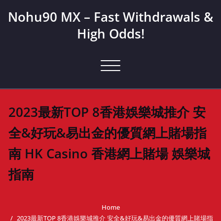
Skip
Nohu90 MX – Fast Withdrawals &
to
content
High Odds!
Toggle navigation
2023最新TOP 8香港娛樂城推介 安
全&好玩&易出金的優質網上賭場指
南 HK Casino 香港網上賭場 娛樂城
指南
Home
2023最新TOP 8香港娛樂城推介 安全&好玩&易出金的優質網上賭場指