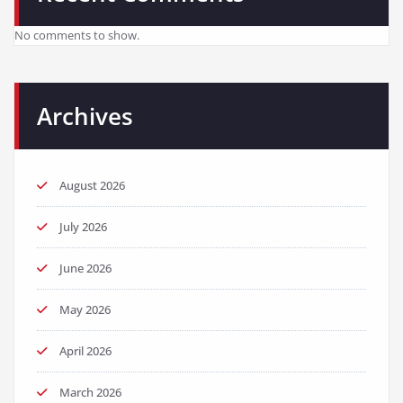
No comments to show.
Archives
August 2026
July 2026
June 2026
May 2026
April 2026
March 2026