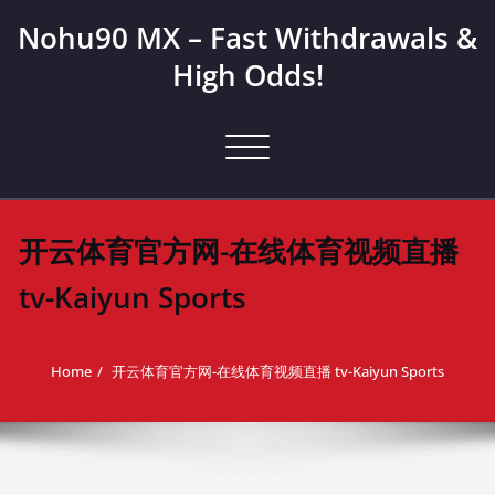
Skip
Nohu90 MX – Fast Withdrawals &
to
content
High Odds!
Toggle navigation
开云体育官方网-在线体育视频直播
tv-Kaiyun Sports
Home
开云体育官方网-在线体育视频直播 tv-Kaiyun Sports