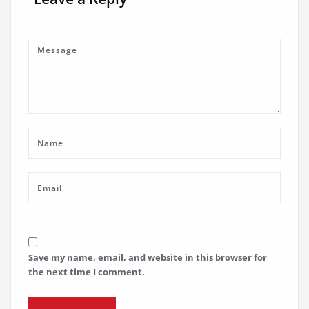
Save my name, email, and website in this browser for
the next time I comment.