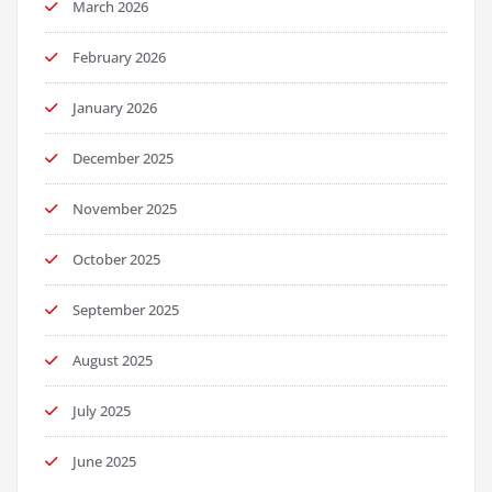
March 2026
February 2026
January 2026
December 2025
November 2025
October 2025
September 2025
August 2025
July 2025
June 2025