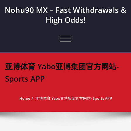
Skip
Nohu90 MX – Fast Withdrawals &
to
content
High Odds!
Toggle navigation
亚博体育 Yabo亚博集团官方网站-
Sports APP
Home
亚博体育 Yabo亚博集团官方网站- Sports APP