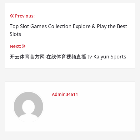
Previous:
Post
Top Slot Games Collection Explore & Play the Best
navigation
Slots
Next:
开云体育官方网-在线体育视频直播 tv-Kaiyun Sports
Admin34511