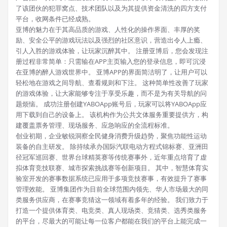
了该团伙的犯罪窝点、技术团队以及为其提供资金清洗的四方支付
平台，收网条件已经成熟。
亚博的魅力在于其高品质的游戏、人性化的操作界面、丰厚的奖
励、安全公平的游戏玩法以及强烈的社区意识，营造出令人上瘾、
引人入胜的游戏体验，让玩家沉醉其中。 注册亚博后，您会发现注
册过程非常简单：只需输在APP主页输入您的登录信息，即可沉浸
在亚博的醉人游戏世界中。 亚博APP的界面简洁明了，让用户可以
轻松地在游戏之间导航、查看规则和下注。 这种简单性改善了玩家
的游戏体验，让大家能够专注于享受乐趣，而不是为有关导航的问
题烦恼。 成功注册创建YABOApp账号后，玩家可以将YABOApp应
用下载到自己的设备上。 该机构作为公共文体服务重要提供方，构
建覆盖票务管理、现场服务、应急响应的全流程标准。
创业初期，企业敏锐洞察全民健身消费升级趋势，聚焦功能性运动
装备的自主研发。 除持续承办国际汽联电动方程式锦标赛、亚洲田
径冠军巡回赛、世界台球精英赛等传统赛事外，近年重点培育了虚
拟体育竞技联赛、城市探索挑战赛等创新项目。 其中，智慧体育实
验室开发的赛事数据系统已应用于多项竞技赛事，有效提升了赛事
管理效能。 亚博集团作为目前全球范围内领先、华人市场最大的同
类服务供应商，在赛事竞猜这一领域有着多年的经验。 我们致力于
打造一个提供体育类、电竞类、真人现场类、竞猜类、选秀类服务
的平台，尽最大的可能让每一位客户都能在我们的平台上能完成一