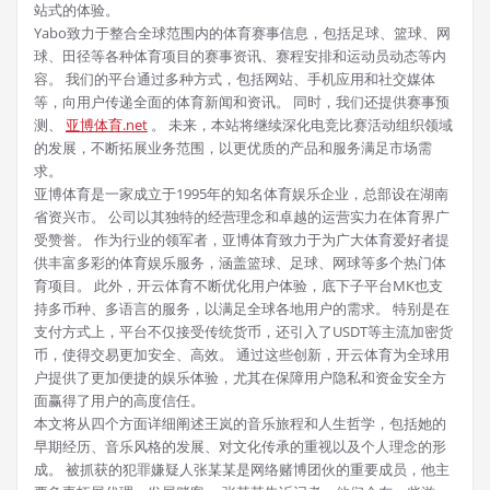
站式的体验。
Yabo致力于整合全球范围内的体育赛事信息，包括足球、篮球、网
球、田径等各种体育项目的赛事资讯、赛程安排和运动员动态等内
容。 我们的平台通过多种方式，包括网站、手机应用和社交媒体
等，向用户传递全面的体育新闻和资讯。 同时，我们还提供赛事预
测、
亚博体育.net
。 未来，本站将继续深化电竞比赛活动组织领域
的发展，不断拓展业务范围，以更优质的产品和服务满足市场需
求。
亚博体育是一家成立于1995年的知名体育娱乐企业，总部设在湖南
省资兴市。 公司以其独特的经营理念和卓越的运营实力在体育界广
受赞誉。 作为行业的领军者，亚博体育致力于为广大体育爱好者提
供丰富多彩的体育娱乐服务，涵盖篮球、足球、网球等多个热门体
育项目。 此外，开云体育不断优化用户体验，底下子平台MK也支
持多币种、多语言的服务，以满足全球各地用户的需求。 特别是在
支付方式上，平台不仅接受传统货币，还引入了USDT等主流加密货
币，使得交易更加安全、高效。 通过这些创新，开云体育为全球用
户提供了更加便捷的娱乐体验，尤其在保障用户隐私和资金安全方
面赢得了用户的高度信任。
本文将从四个方面详细阐述王岚的音乐旅程和人生哲学，包括她的
早期经历、音乐风格的发展、对文化传承的重视以及个人理念的形
成。 被抓获的犯罪嫌疑人张某某是网络赌博团伙的重要成员，他主